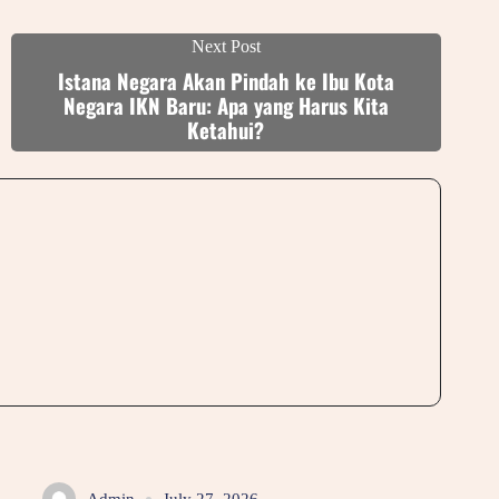
Next Post
Istana Negara Akan Pindah ke Ibu Kota
Negara IKN Baru: Apa yang Harus Kita
Ketahui?