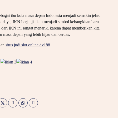
ebagai ibu kota masa depan Indonesia menjadi semakin jelas.
udaya, IKN berjanji akan menjadi simbol kebangkitan baru
 dari IKN ini sangat menarik, karena dapat memberikan kita
u masa depan yang lebih hijau dan cerdas.
dan
situs judi slot online dv188