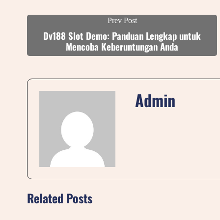
Prev Post
Dv188 Slot Demo: Panduan Lengkap untuk
Mencoba Keberuntungan Anda
Admin
Related Posts