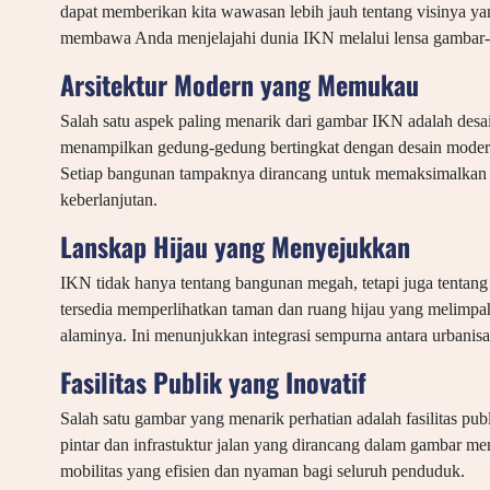
dapat memberikan kita wawasan lebih jauh tentang visinya yang
membawa Anda menjelajahi dunia IKN melalui lensa gambar-ga
Arsitektur Modern yang Memukau
Salah satu aspek paling menarik dari gambar IKN adalah des
menampilkan gedung-gedung bertingkat dengan desain modern
Setiap bangunan tampaknya dirancang untuk memaksimalkan e
keberlanjutan.
Lanskap Hijau yang Menyejukkan
IKN tidak hanya tentang bangunan megah, tetapi juga tentan
tersedia memperlihatkan taman dan ruang hijau yang melimp
alaminya. Ini menunjukkan integrasi sempurna antara urbanisa
Fasilitas Publik yang Inovatif
Salah satu gambar yang menarik perhatian adalah fasilitas publ
pintar dan infrastuktur jalan yang dirancang dalam gambar m
mobilitas yang efisien dan nyaman bagi seluruh penduduk.