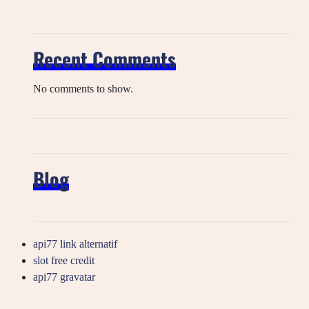
Recent Comments
No comments to show.
Blog
api77 link alternatif
slot free credit
api77 gravatar