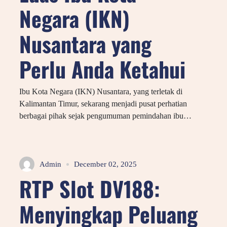
Negara (IKN)
Nusantara yang
Perlu Anda Ketahui
Ibu Kota Negara (IKN) Nusantara, yang terletak di
Kalimantan Timur, sekarang menjadi pusat perhatian
berbagai pihak sejak pengumuman pemindahan ibu…
Admin
December 02, 2025
RTP Slot DV188:
Menyingkap Peluang