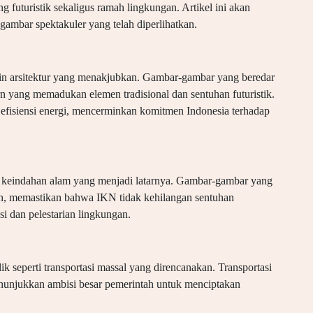
 futuristik sekaligus ramah lingkungan. Artikel ini akan
mbar spektakuler yang telah diperlihatkan.
ain arsitektur yang menakjubkan. Gambar-gambar yang beredar
 yang memadukan elemen tradisional dan sentuhan futuristik.
fisiensi energi, mencerminkan komitmen Indonesia terhadap
g keindahan alam yang menjadi latarnya. Gambar-gambar yang
ah, memastikan bahwa IKN tidak kehilangan sentuhan
si dan pelestarian lingkungan.
ik seperti transportasi massal yang direncanakan. Transportasi
enunjukkan ambisi besar pemerintah untuk menciptakan