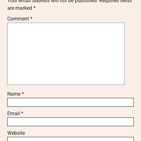
Your email address will not be published.
Required fields
are marked
*
Comment
*
Name
*
Email
*
Website