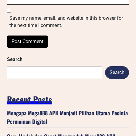
Save my name, email, and website in this browser for
the next time I comment.
Search
Search
Recent Posts
Mengapa Mega888 APK Menjadi Pilihan Utama Pecinta
Permainan Digital