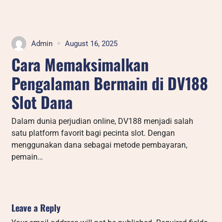
Admin
August 16, 2025
Cara Memaksimalkan
Pengalaman Bermain di DV188
Slot Dana
Dalam dunia perjudian online, DV188 menjadi salah
satu platform favorit bagi pecinta slot. Dengan
menggunakan dana sebagai metode pembayaran,
pemain…
Leave a Reply