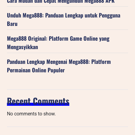
Cara Mudah dan Cepat Mengunduh Mega888 APK
Unduh Mega888: Panduan Lengkap untuk Pengguna
Baru
Mega888 Original: Platform Game Online yang
Mengasyikkan
Panduan Lengkap Mengenai Mega888: Platform
Permainan Online Populer
Recent Comments
No comments to show.