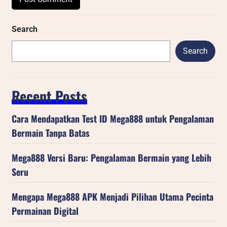
Search
Search
Recent Posts
Cara Mendapatkan Test ID Mega888 untuk Pengalaman
Bermain Tanpa Batas
Mega888 Versi Baru: Pengalaman Bermain yang Lebih
Seru
Mengapa Mega888 APK Menjadi Pilihan Utama Pecinta
Permainan Digital