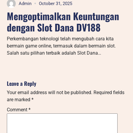
Admin
October 31, 2025
Mengoptimalkan Keuntungan
dengan Slot Dana DV188
Perkembangan teknologi telah mengubah cara kita
bermain game online, termasuk dalam bermain slot.
Salah satu pilihan terbaik adalah Slot Dana…
Leave a Reply
Your email address will not be published.
Required fields
are marked
*
Comment
*