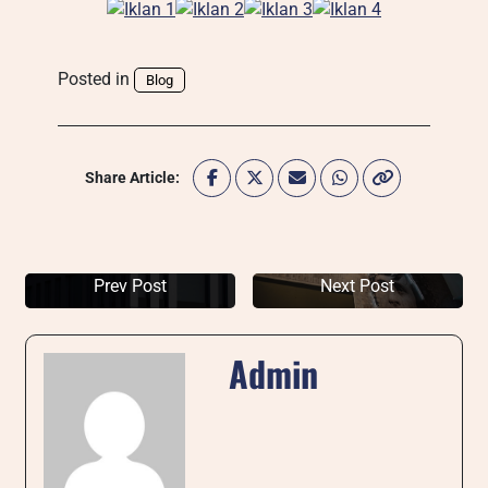
Posted in
Blog
Share Article:
Prev Post
Next Post
Admin