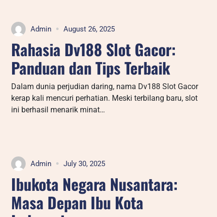
Admin
August 26, 2025
Rahasia Dv188 Slot Gacor:
Panduan dan Tips Terbaik
Dalam dunia perjudian daring, nama Dv188 Slot Gacor
kerap kali mencuri perhatian. Meski terbilang baru, slot
ini berhasil menarik minat…
Admin
July 30, 2025
Ibukota Negara Nusantara:
Masa Depan Ibu Kota