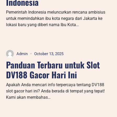
Indonesia
Pemerintah Indonesia meluncurkan rencana ambisius
untuk memindahkan ibu kota negara dari Jakarta ke
lokasi baru yang diberi nama Ibu Kota…
Admin
October 13, 2025
Panduan Terbaru untuk Slot
DV188 Gacor Hari Ini
Apakah Anda mencari info terpercaya tentang DV188
slot gacor hari ini? Anda berada di tempat yang tepat!
Kami akan membahas…