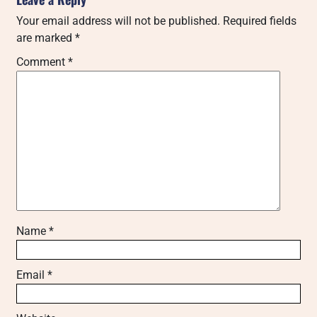
Your email address will not be published.
Required fields
are marked
*
Comment
*
Name
*
Email
*