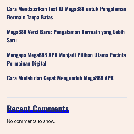
Cara Mendapatkan Test ID Mega888 untuk Pengalaman
Bermain Tanpa Batas
Mega888 Versi Baru: Pengalaman Bermain yang Lebih
Seru
Mengapa Mega888 APK Menjadi Pilihan Utama Pecinta
Permainan Digital
Cara Mudah dan Cepat Mengunduh Mega888 APK
Recent Comments
No comments to show.