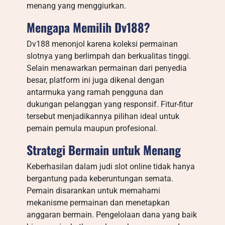
menang yang menggiurkan.
Mengapa Memilih Dv188?
Dv188 menonjol karena koleksi permainan
slotnya yang berlimpah dan berkualitas tinggi.
Selain menawarkan permainan dari penyedia
besar, platform ini juga dikenal dengan
antarmuka yang ramah pengguna dan
dukungan pelanggan yang responsif. Fitur-fitur
tersebut menjadikannya pilihan ideal untuk
pemain pemula maupun profesional.
Strategi Bermain untuk Menang
Keberhasilan dalam judi slot online tidak hanya
bergantung pada keberuntungan semata.
Pemain disarankan untuk memahami
mekanisme permainan dan menetapkan
anggaran bermain. Pengelolaan dana yang baik