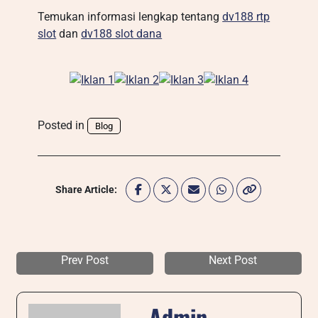
Temukan informasi lengkap tentang
dv188 rtp
slot
dan
dv188 slot dana
Posted in
Blog
Share Article:
Prev Post
Next Post
Admin