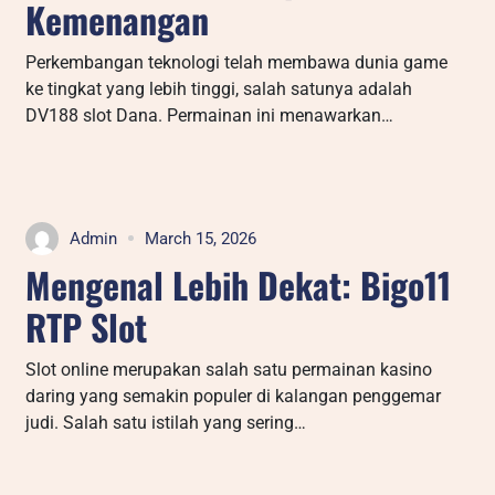
Kemenangan
Perkembangan teknologi telah membawa dunia game
ke tingkat yang lebih tinggi, salah satunya adalah
DV188 slot Dana. Permainan ini menawarkan…
Admin
March 15, 2026
Mengenal Lebih Dekat: Bigo11
RTP Slot
Slot online merupakan salah satu permainan kasino
daring yang semakin populer di kalangan penggemar
judi. Salah satu istilah yang sering…