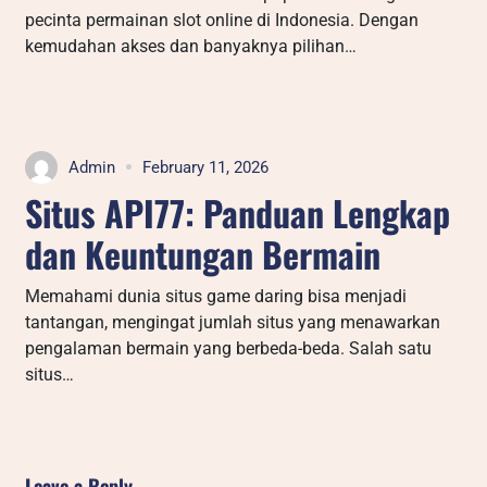
pecinta permainan slot online di Indonesia. Dengan
kemudahan akses dan banyaknya pilihan…
Admin
February 11, 2026
Situs API77: Panduan Lengkap
dan Keuntungan Bermain
Memahami dunia situs game daring bisa menjadi
tantangan, mengingat jumlah situs yang menawarkan
pengalaman bermain yang berbeda-beda. Salah satu
situs…
Leave a Reply