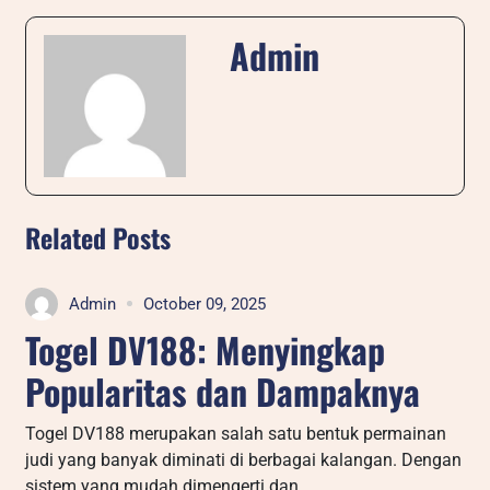
Admin
Related Posts
Admin
October 09, 2025
Togel DV188: Menyingkap
Popularitas dan Dampaknya
Togel DV188 merupakan salah satu bentuk permainan
judi yang banyak diminati di berbagai kalangan. Dengan
sistem yang mudah dimengerti dan…