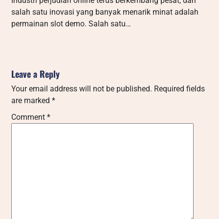
Industri perjudian online terus berkembang pesat, dan
salah satu inovasi yang banyak menarik minat adalah
permainan slot demo. Salah satu…
Leave a Reply
Your email address will not be published.
Required fields
are marked
*
Comment
*