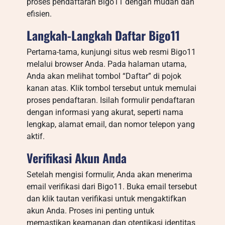
proses pendaftaran Bigo11 dengan mudah dan
efisien.
Langkah-Langkah Daftar Bigo11
Pertama-tama, kunjungi situs web resmi Bigo11
melalui browser Anda. Pada halaman utama,
Anda akan melihat tombol “Daftar” di pojok
kanan atas. Klik tombol tersebut untuk memulai
proses pendaftaran. Isilah formulir pendaftaran
dengan informasi yang akurat, seperti nama
lengkap, alamat email, dan nomor telepon yang
aktif.
Verifikasi Akun Anda
Setelah mengisi formulir, Anda akan menerima
email verifikasi dari Bigo11. Buka email tersebut
dan klik tautan verifikasi untuk mengaktifkan
akun Anda. Proses ini penting untuk
memastikan keamanan dan otentikasi identitas