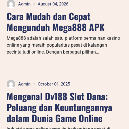
Admin
August 04, 2026
Cara Mudah dan Cepat
Mengunduh Mega888 APK
Mega888 adalah salah satu platform permainan kasino
online yang meraih popularitas pesat di kalangan
pecinta judi online. Dengan berbagai pilihan…
Admin
October 01, 2025
Mengenal Dv188 Slot Dana:
Peluang dan Keuntungannya
dalam Dunia Game Online