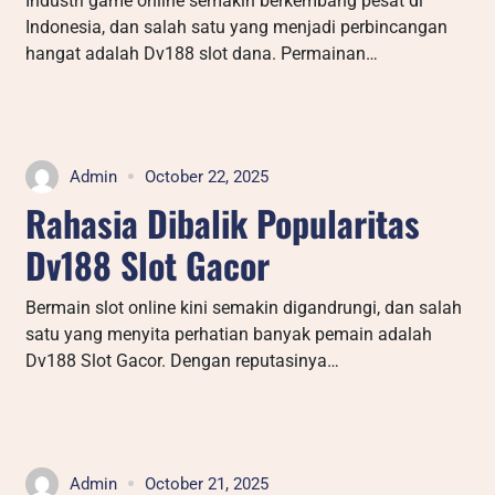
Industri game online semakin berkembang pesat di
Indonesia, dan salah satu yang menjadi perbincangan
hangat adalah Dv188 slot dana. Permainan…
Admin
October 22, 2025
Rahasia Dibalik Popularitas
Dv188 Slot Gacor
Bermain slot online kini semakin digandrungi, dan salah
satu yang menyita perhatian banyak pemain adalah
Dv188 Slot Gacor. Dengan reputasinya…
Admin
October 21, 2025