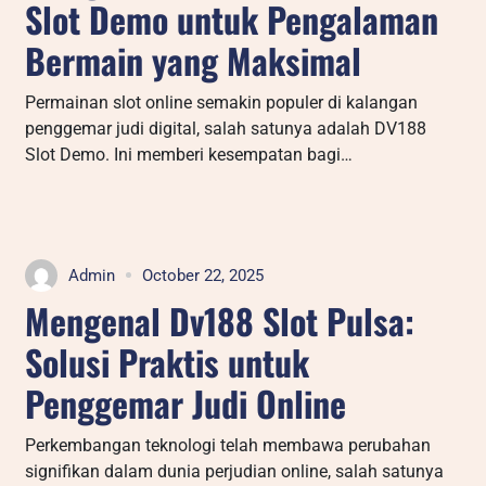
Slot Demo untuk Pengalaman
Bermain yang Maksimal
Permainan slot online semakin populer di kalangan
penggemar judi digital, salah satunya adalah DV188
Slot Demo. Ini memberi kesempatan bagi…
Admin
October 22, 2025
Mengenal Dv188 Slot Pulsa:
Solusi Praktis untuk
Penggemar Judi Online
Perkembangan teknologi telah membawa perubahan
signifikan dalam dunia perjudian online, salah satunya