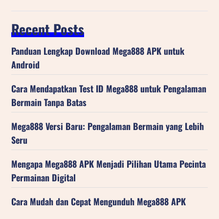
Recent Posts
Panduan Lengkap Download Mega888 APK untuk
Android
Cara Mendapatkan Test ID Mega888 untuk Pengalaman
Bermain Tanpa Batas
Mega888 Versi Baru: Pengalaman Bermain yang Lebih
Seru
Mengapa Mega888 APK Menjadi Pilihan Utama Pecinta
Permainan Digital
Cara Mudah dan Cepat Mengunduh Mega888 APK