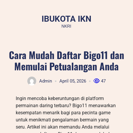
Skip
to
IBUKOTA IKN
content
NKRI
Cara Mudah Daftar Bigo11 dan
Memulai Petualangan Anda
Admin
April 05, 2026
47
Ingin mencoba keberuntungan di platform
permainan daring terbaru? Bigo11 menawarkan
kesempatan menarik bagi para pecinta game
untuk menikmati pengalaman bermain yang
seru. Artikel ini akan memandu Anda melalui