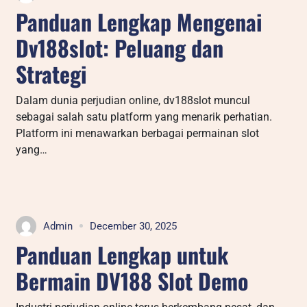
Panduan Lengkap Mengenai
Dv188slot: Peluang dan
Strategi
Dalam dunia perjudian online, dv188slot muncul
sebagai salah satu platform yang menarik perhatian.
Platform ini menawarkan berbagai permainan slot
yang…
Admin
December 30, 2025
Panduan Lengkap untuk
Bermain DV188 Slot Demo