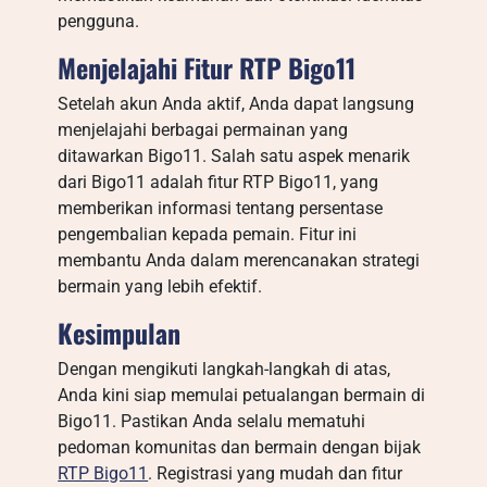
pengguna.
Menjelajahi Fitur RTP Bigo11
Setelah akun Anda aktif, Anda dapat langsung
menjelajahi berbagai permainan yang
ditawarkan Bigo11. Salah satu aspek menarik
dari Bigo11 adalah fitur RTP Bigo11, yang
memberikan informasi tentang persentase
pengembalian kepada pemain. Fitur ini
membantu Anda dalam merencanakan strategi
bermain yang lebih efektif.
Kesimpulan
Dengan mengikuti langkah-langkah di atas,
Anda kini siap memulai petualangan bermain di
Bigo11. Pastikan Anda selalu mematuhi
pedoman komunitas dan bermain dengan bijak
RTP Bigo11
. Registrasi yang mudah dan fitur