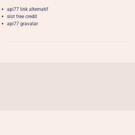
api77 link alternatif
slot free credit
api77 gravatar