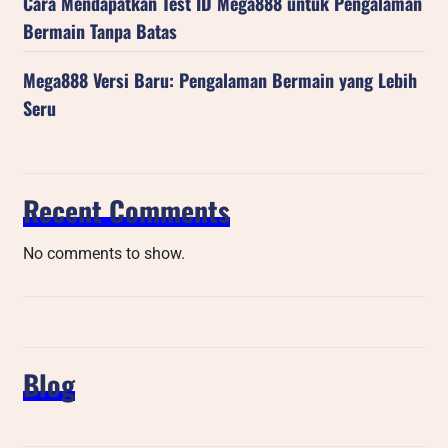
Cara Mendapatkan Test ID Mega888 untuk Pengalaman
Bermain Tanpa Batas
Mega888 Versi Baru: Pengalaman Bermain yang Lebih
Seru
Recent Comments
No comments to show.
Blog