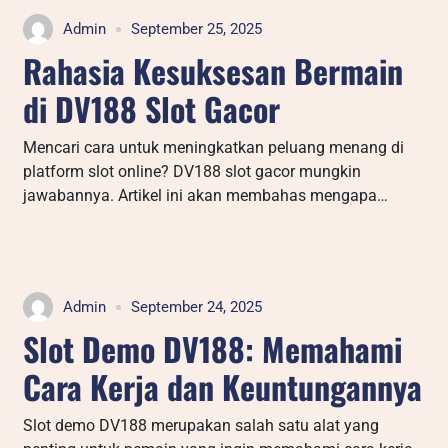
Admin
September 25, 2025
Rahasia Kesuksesan Bermain
di DV188 Slot Gacor
Mencari cara untuk meningkatkan peluang menang di
platform slot online? DV188 slot gacor mungkin
jawabannya. Artikel ini akan membahas mengapa…
Admin
September 24, 2025
Slot Demo DV188: Memahami
Cara Kerja dan Keuntungannya
Slot demo DV188 merupakan salah satu alat yang