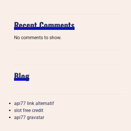
Recent Comments
No comments to show.
Blog
api77 link alternatif
slot free credit
api77 gravatar