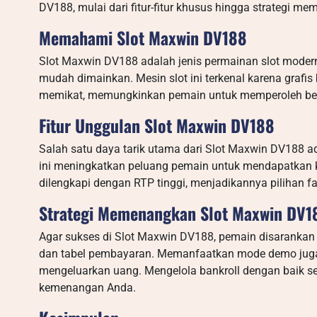
DV188, mulai dari fitur-fitur khusus hingga strategi 
Memahami Slot Maxwin DV188
Slot Maxwin DV188 adalah jenis permainan slot mode
mudah dimainkan. Mesin slot ini terkenal karena grafis 
memikat, memungkinkan pemain untuk memperoleh be
Fitur Unggulan Slot Maxwin DV188
Salah satu daya tarik utama dari Slot Maxwin DV188 ada
ini meningkatkan peluang pemain untuk mendapatkan k
dilengkapi dengan RTP tinggi, menjadikannya pilihan f
Strategi Memenangkan Slot Maxwin DV1
Agar sukses di Slot Maxwin DV188, pemain disarankan
dan tabel pembayaran. Memanfaatkan mode demo juga
mengeluarkan uang. Mengelola bankroll dengan baik s
kemenangan Anda.