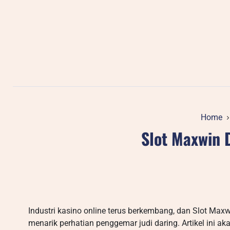
Skip
to
content
Home
Slot Maxwin 
Industri kasino online terus berkembang, dan Slot Ma
menarik perhatian penggemar judi daring. Artikel ini 