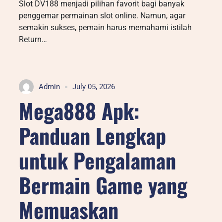
Slot DV188 menjadi pilihan favorit bagi banyak
penggemar permainan slot online. Namun, agar
semakin sukses, pemain harus memahami istilah
Return…
Admin
July 05, 2026
Mega888 Apk:
Panduan Lengkap
untuk Pengalaman
Bermain Game yang
Memuaskan