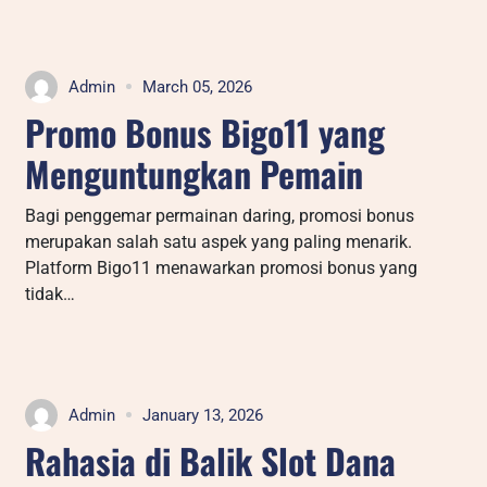
Admin
March 05, 2026
Promo Bonus Bigo11 yang
Menguntungkan Pemain
Bagi penggemar permainan daring, promosi bonus
merupakan salah satu aspek yang paling menarik.
Platform Bigo11 menawarkan promosi bonus yang
tidak…
Admin
January 13, 2026
Rahasia di Balik Slot Dana