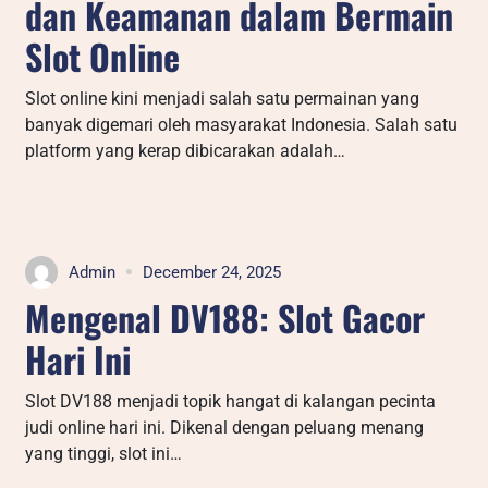
dan Keamanan dalam Bermain
Slot Online
Slot online kini menjadi salah satu permainan yang
banyak digemari oleh masyarakat Indonesia. Salah satu
platform yang kerap dibicarakan adalah…
Admin
December 24, 2025
Mengenal DV188: Slot Gacor
Hari Ini
Slot DV188 menjadi topik hangat di kalangan pecinta
judi online hari ini. Dikenal dengan peluang menang
yang tinggi, slot ini…