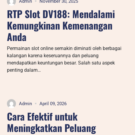
Admin
November 30, 2025
RTP Slot DV188: Mendalami
Kemungkinan Kemenangan
Anda
Permainan slot online semakin diminati oleh berbagai
kalangan karena keseruannya dan peluang
mendapatkan keuntungan besar. Salah satu aspek
penting dalam…
Admin
April 09, 2026
Cara Efektif untuk
Meningkatkan Peluang