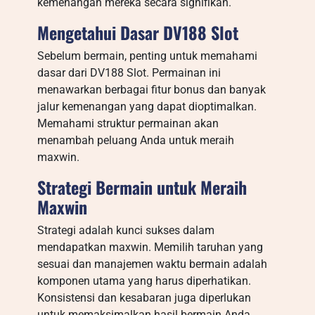
kemenangan mereka secara signifikan.
Mengetahui Dasar DV188 Slot
Sebelum bermain, penting untuk memahami
dasar dari DV188 Slot. Permainan ini
menawarkan berbagai fitur bonus dan banyak
jalur kemenangan yang dapat dioptimalkan.
Memahami struktur permainan akan
menambah peluang Anda untuk meraih
maxwin.
Strategi Bermain untuk Meraih
Maxwin
Strategi adalah kunci sukses dalam
mendapatkan maxwin. Memilih taruhan yang
sesuai dan manajemen waktu bermain adalah
komponen utama yang harus diperhatikan.
Konsistensi dan kesabaran juga diperlukan
untuk memaksimalkan hasil bermain Anda.