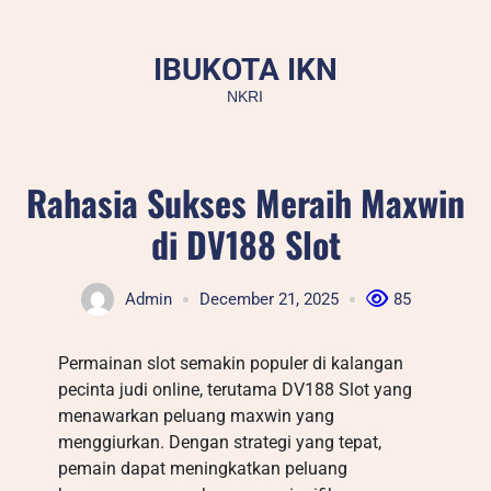
Skip
to
IBUKOTA IKN
content
NKRI
Rahasia Sukses Meraih Maxwin
di DV188 Slot
Admin
December 21, 2025
85
Permainan slot semakin populer di kalangan
pecinta judi online, terutama DV188 Slot yang
menawarkan peluang maxwin yang
menggiurkan. Dengan strategi yang tepat,
pemain dapat meningkatkan peluang