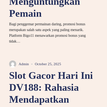
Menguntungkan
Pemain
Bagi penggemar permainan daring, promosi bonus
merupakan salah satu aspek yang paling menarik.
Platform Bigo11 menawarkan promosi bonus yang
tidak…
Admin
October 25, 2025
Slot Gacor Hari Ini
DV188: Rahasia
Mendapatkan