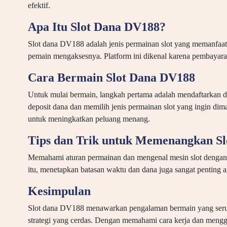
efektif.
Apa Itu Slot Dana DV188?
Slot dana DV188 adalah jenis permainan slot yang memanfaat
pemain mengaksesnya. Platform ini dikenal karena pembayar
Cara Bermain Slot Dana DV188
Untuk mulai bermain, langkah pertama adalah mendaftarkan dir
deposit dana dan memilih jenis permainan slot yang ingin dim
untuk meningkatkan peluang menang.
Tips dan Trik untuk Memenangkan S
Memahami aturan permainan dan mengenal mesin slot dengan
itu, menetapkan batasan waktu dan dana juga sangat penting a
Kesimpulan
Slot dana DV188 menawarkan pengalaman bermain yang seru 
strategi yang cerdas. Dengan memahami cara kerja dan meng