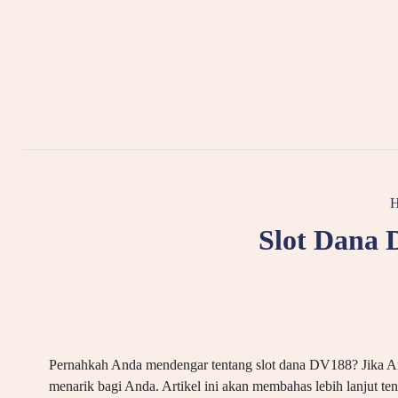
Skip
to
content
Slot Dana 
Pernahkah Anda mendengar tentang slot dana DV188? Jika A
menarik bagi Anda. Artikel ini akan membahas lebih lanjut t