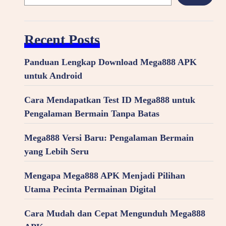
Recent Posts
Panduan Lengkap Download Mega888 APK
untuk Android
Cara Mendapatkan Test ID Mega888 untuk
Pengalaman Bermain Tanpa Batas
Mega888 Versi Baru: Pengalaman Bermain
yang Lebih Seru
Mengapa Mega888 APK Menjadi Pilihan
Utama Pecinta Permainan Digital
Cara Mudah dan Cepat Mengunduh Mega888