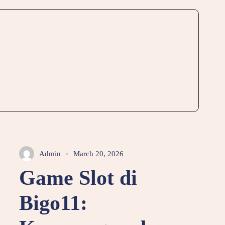
Admin
March 20, 2026
Game Slot di
Bigo11: