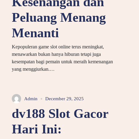
Kesenangan dan
Peluang Menang
Menanti
Kepopuleran game slot online terus meningkat,
menawarkan bukan hanya hiburan tetapi juga
kesempatan bagi pemain untuk meraih kemenangan
yang menggiurkan.…
Admin
December 29, 2025
dv188 Slot Gacor
Hari Ini: