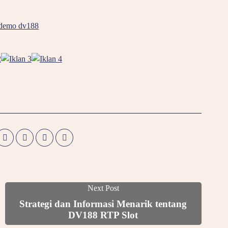
 demo dv188
Next Post
Strategi dan Informasi Menarik tentang
DV188 RTP Slot