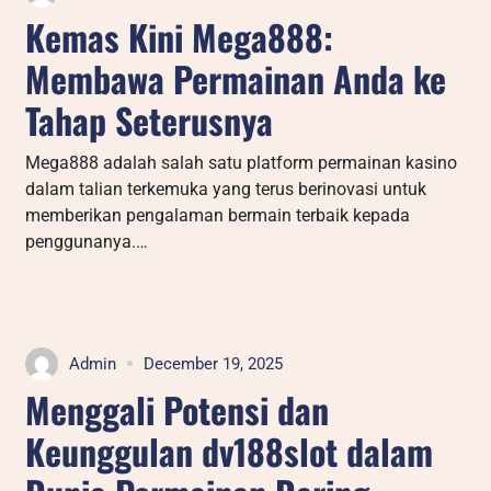
Kemas Kini Mega888:
Membawa Permainan Anda ke
Tahap Seterusnya
Mega888 adalah salah satu platform permainan kasino
dalam talian terkemuka yang terus berinovasi untuk
memberikan pengalaman bermain terbaik kepada
penggunanya.…
Admin
December 19, 2025
Menggali Potensi dan
Keunggulan dv188slot dalam