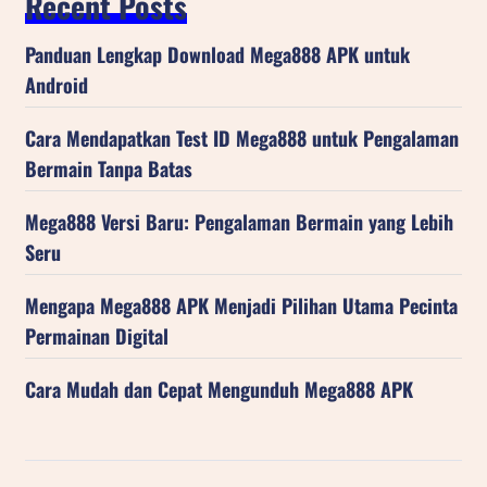
Recent Posts
Panduan Lengkap Download Mega888 APK untuk
Android
Cara Mendapatkan Test ID Mega888 untuk Pengalaman
Bermain Tanpa Batas
Mega888 Versi Baru: Pengalaman Bermain yang Lebih
Seru
Mengapa Mega888 APK Menjadi Pilihan Utama Pecinta
Permainan Digital
Cara Mudah dan Cepat Mengunduh Mega888 APK