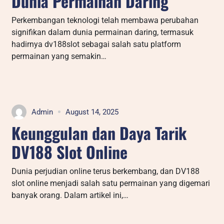
Dunia Permainan Daring
Perkembangan teknologi telah membawa perubahan
signifikan dalam dunia permainan daring, termasuk
hadirnya dv188slot sebagai salah satu platform
permainan yang semakin…
Admin
August 14, 2025
Keunggulan dan Daya Tarik
DV188 Slot Online
Dunia perjudian online terus berkembang, dan DV188
slot online menjadi salah satu permainan yang digemari
banyak orang. Dalam artikel ini,…