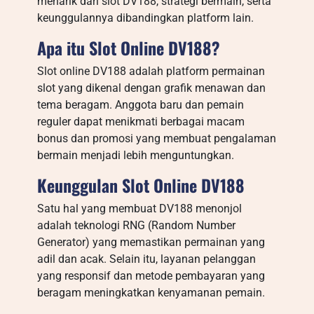
menarik dari slot DV188, strategi bermain, serta
keunggulannya dibandingkan platform lain.
Apa itu Slot Online DV188?
Slot online DV188 adalah platform permainan
slot yang dikenal dengan grafik menawan dan
tema beragam. Anggota baru dan pemain
reguler dapat menikmati berbagai macam
bonus dan promosi yang membuat pengalaman
bermain menjadi lebih menguntungkan.
Keunggulan Slot Online DV188
Satu hal yang membuat DV188 menonjol
adalah teknologi RNG (Random Number
Generator) yang memastikan permainan yang
adil dan acak. Selain itu, layanan pelanggan
yang responsif dan metode pembayaran yang
beragam meningkatkan kenyamanan pemain.