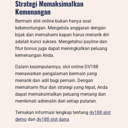
Strategi Memaksimalkan
Kemenangan
Bermain slot online bukan hanya soal
keberuntungan. Mengelola anggaran dengan
bijak dan memahami kapan harus menarik diri
adalah kunci sukses. Mengetahui payline dan
fitur bonus juga dapat meningkatkan peluang
kemenangan Anda.
Dalam kesimpulannya, slot online DV188
menawarkan pengalaman bermain yang
menarik dan adil bagi pemain. Dengan
memahami fitur dan strategi yang tepat, Anda
dapat memaksimalkan peluang menang dan
menikmati adrenalin dari setiap putaran.
Temukan informasi lengkap tentang
dv188 slot
demo
dan
dv188 slot dana