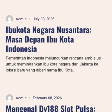
Admin
July 30, 2025
Ibukota Negara Nusantara:
Masa Depan Ibu Kota
Indonesia
Pemerintah Indonesia meluncurkan rencana ambisius
untuk memindahkan ibu kota negara dari Jakarta ke
lokasi baru yang diberi nama Ibu Kota…
Admin
February 08, 2026
Mengenal Dv188 Slot Pulsa: