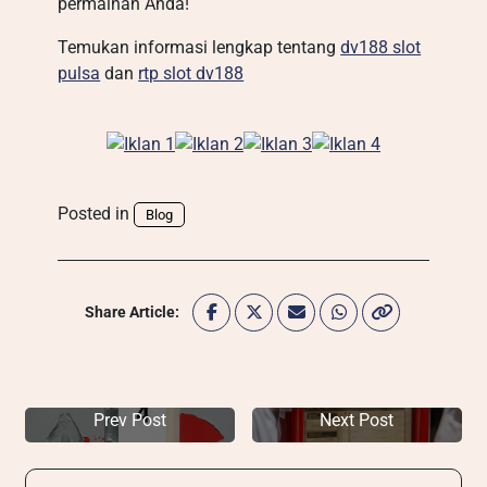
permainan Anda!
Temukan informasi lengkap tentang
dv188 slot
pulsa
dan
rtp slot dv188
Posted in
Blog
Share Article:
Prev Post
Next Post