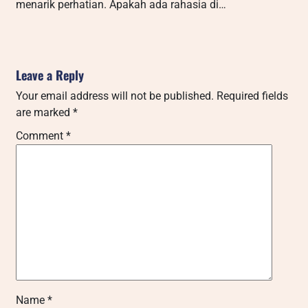
menarik perhatian. Apakah ada rahasia di…
Leave a Reply
Your email address will not be published.
Required fields
are marked
*
Comment
*
Name
*