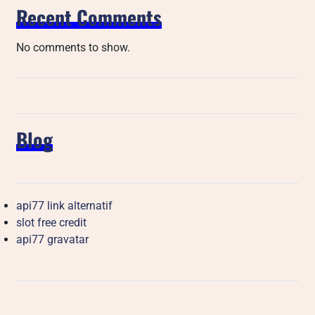
Recent Comments
No comments to show.
Blog
api77 link alternatif
slot free credit
api77 gravatar