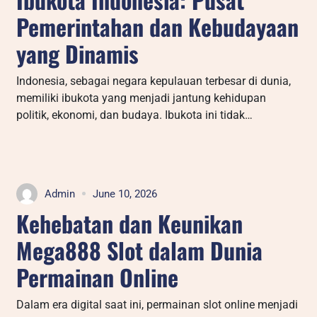
Pemerintahan dan Kebudayaan
yang Dinamis
Indonesia, sebagai negara kepulauan terbesar di dunia,
memiliki ibukota yang menjadi jantung kehidupan
politik, ekonomi, dan budaya. Ibukota ini tidak…
Admin
June 10, 2026
Kehebatan dan Keunikan
Mega888 Slot dalam Dunia
Permainan Online
Dalam era digital saat ini, permainan slot online menjadi