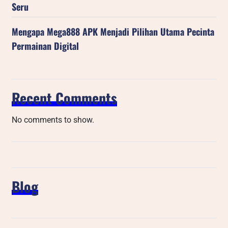
Seru
Mengapa Mega888 APK Menjadi Pilihan Utama Pecinta
Permainan Digital
Recent Comments
No comments to show.
Blog