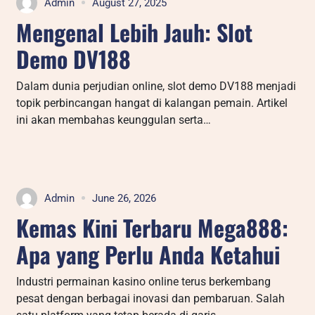
Admin
August 27, 2025
Mengenal Lebih Jauh: Slot
Demo DV188
Dalam dunia perjudian online, slot demo DV188 menjadi
topik perbincangan hangat di kalangan pemain. Artikel
ini akan membahas keunggulan serta…
Admin
June 26, 2026
Kemas Kini Terbaru Mega888:
Apa yang Perlu Anda Ketahui
Industri permainan kasino online terus berkembang
pesat dengan berbagai inovasi dan pembaruan. Salah