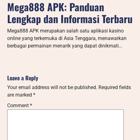
Mega888 APK: Panduan
Lengkap dan Informasi Terbaru
Mega888 APK merupakan salah satu aplikasi kasino
online yang terkemuka di Asia Tenggara, menawarkan
berbagai permainan menarik yang dapat dinikmati…
Leave a Reply
Your email address will not be published.
Required fields
are marked
*
Comment
*