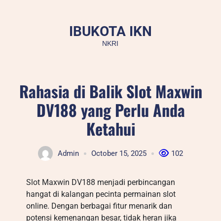
Skip
to
IBUKOTA IKN
content
NKRI
Rahasia di Balik Slot Maxwin
DV188 yang Perlu Anda
Ketahui
Admin
October 15, 2025
102
Slot Maxwin DV188 menjadi perbincangan
hangat di kalangan pecinta permainan slot
online. Dengan berbagai fitur menarik dan
potensi kemenangan besar, tidak heran jika