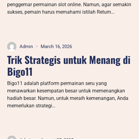
penggemar permainan slot online. Namun, agar semakin
sukses, pemain harus memahami istilah Return…
Admin
March 16, 2026
Trik Strategis untuk Menang di
Bigo11
Bigo11 adalah platform permainan seru yang
menawarkan kesempatan besar untuk memenangkan
hadiah besar. Namun, untuk meraih kemenangan, Anda
memerlukan strategi…