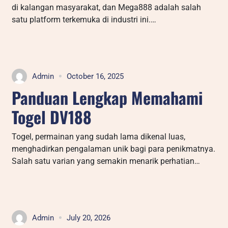
di kalangan masyarakat, dan Mega888 adalah salah
satu platform terkemuka di industri ini.…
Admin
October 16, 2025
Panduan Lengkap Memahami
Togel DV188
Togel, permainan yang sudah lama dikenal luas,
menghadirkan pengalaman unik bagi para penikmatnya.
Salah satu varian yang semakin menarik perhatian…
Admin
July 20, 2026